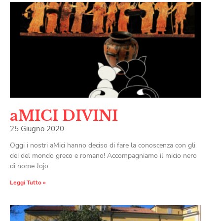
aMICI DIVINI
25 Giugno 2020
Oggi i nostri aMici hanno deciso di fare la conoscenza con gli
dei del mondo greco e romano! Accompagniamo il micio nero
di nome Jojo
Leggi Tutto »