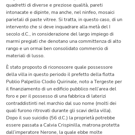
quadretti di diverse e preziose qualità, pareti
intonacate e dipinte, ma anche, nel ninfeo, mosaici
parietali di paste vitree. Si tratta, in questo caso, di un
intervento che si deve inquadrare alla metà del I
secolo d.C., in considerazione del largo impiego di
marmi pregiati che denotano una committenza di alto
rango e un ormai ben consolidato commercio di
materiali di lusso.
È stato proposto di riconoscere quale possessore
della villa in questo periodo il prefetto della flotta
Publio Palpellio Clodio Quirinale, noto a Tergeste per
il finanziamento di un edificio pubblico nell’area del
foro e per il possesso di una fabbrica di laterizi
contraddistinti nel marchio dal suo nome (molti dei
quali furono ritrovati durante gli scavi della villa).
Dopo il suo suicidio (56 d.C.) la proprietà potrebbe
essere passata a Calvia Crispinilla, matrona protetta
dall’imperatore Nerone, la quale ebbe molte