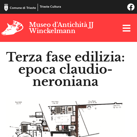
Trieste Cultura
Comune di Trieste
Museo d'Antichità JJ
Winckelmann
Terza fase edilizia:
epoca claudio-
neroniana