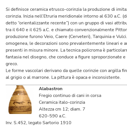
Si definisce ceramica etrusco-corinzia la produzione di imi
corinzia. Inizia nell’Etruria meridionale intorno al 630 a.C. (
detto “orientalizzante recente”) con un gruppo di vasi attri
tra il 640 e il 625 a.C. e chiamato convenzionalmente Pittor
produzione furono Veio, Caere (Cerveteri), Tarquinia e Vulci
omogenea, le decorazioni sono prevalentemente lineari e a
presenti in misura minore. La tecnica policroma è particola
fantasia nel disegno, che conduce a figure sproporzionate e 
greco.
Le forme vascolari derivano da quelle corinzie con argilla fi
al grigio o al marrone. La pittura è opaca e inconsistente.
Alabastron
Fregio continuo di cani in corsa
Ceramica italo-corinzia
Altezza cm 12; diam. 7
620-590 a.C.
Inv. S.452, legato Sartorio 1910