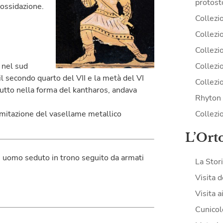
protost
 ossidazione.
Collezi
Collezio
Collezio
Collezi
 nel sud
il secondo quarto del VII e la metà del VI
Collezi
tutto nella forma del kantharos, andava
Rhyton 
Collezi
’imitazione del vasellame metallico
L’Ort
nti uomo seduto in trono seguito da armati
La Stor
Visita d
Visita a
Cunicol