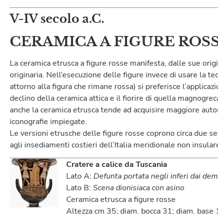
V-IV secolo a.C.
CERAMICA A FIGURE ROS
La ceramica etrusca a figure rosse manifesta, dalle sue origi
originaria. Nell’esecuzione delle figure invece di usare la t
attorno alla figura che rimane rossa) si preferisce l’applicaz
declino della ceramica attica e il fiorire di quella magnogrec
anche la ceramica etrusca tende ad acquisire maggiore auto
iconografie impiegate.
Le versioni etrusche delle figure rosse coprono circa due se
agli insediamenti costieri dell’Italia meridionale non insular
Cratere a calice da Tuscania
Lato A:
Defunta portata negli inferi dai de
Lato B:
Scena dionisiaca con asino
Ceramica etrusca a figure rosse
Altezza cm 35; diam. bocca 31; diam. base 