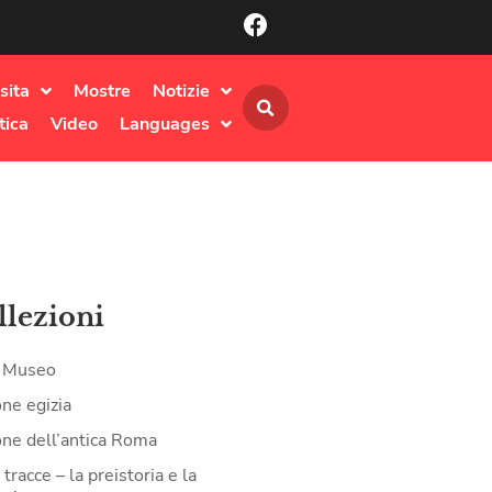
sita
Mostre
Notizie
tica
Video
Languages
llezioni
il Museo
one egizia
one dell’antica Roma
tracce – la preistoria e la