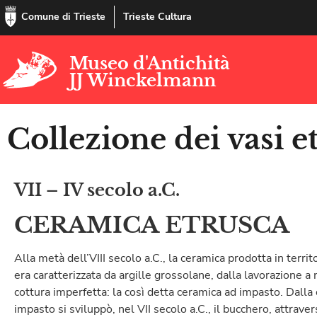
Comune di Trieste
Trieste Cultura
Museo d'Antichità
JJ Winckelmann
Collezione dei vasi e
VII – IV secolo a.C.
CERAMICA ETRUSCA
Alla metà dell’VIII secolo a.C., la ceramica prodotta in territ
era caratterizzata da argille grossolane, dalla lavorazione a
cottura imperfetta: la così detta ceramica ad impasto. Dalla
impasto si sviluppò, nel VII secolo a.C., il bucchero, attrave