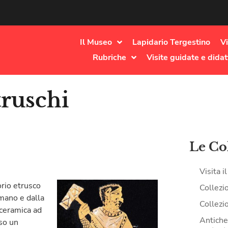
Il Museo
Lapidario Tergestino
Vi
Rubriche
Visite guidate e didat
truschi
Le Co
Visita 
orio etrusco
Collezi
 mano e dalla
Collezi
 ceramica ad
Antiche 
rso un