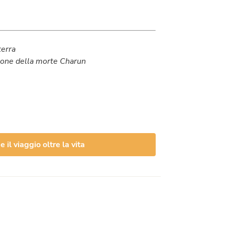
terra
emone della morte Charun
il viaggio oltre la vita