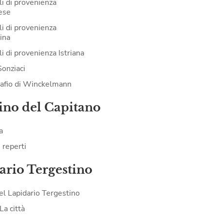
li di provenienza
ese
li di provenienza
ina
i di provenienza Istriana
Sonziaci
tafio di Winckelmann
ino del Capitano
a
i reperti
ario Tergestino
del Lapidario Tergestino
La città