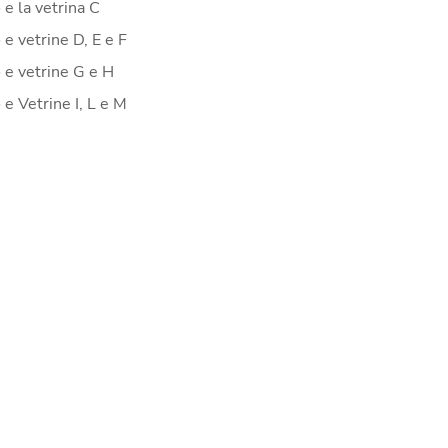
 e la vetrina C
 e vetrine D, E e F
 e vetrine G e H
 e Vetrine I, L e M