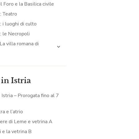
il Foro e la Basilica civile
: Teatro
 i luoghi di culto
: le Necropoli
La villa romana di
 in Istria
n Istria – Prorogata fino al 7
a e l’atrio
iere di Leme e vetrina A
 e la vetrina B