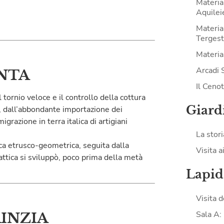
Materia
Aquilei
Materia
Tergest
Material
Arcadi 
NTA
Il Ceno
 tornio veloce e il controllo della cottura
Giard
o, dall’abbondante importazione dei
igrazione in terra italica di artigiani
La stori
ica etrusco-geometrica, seguita dalla
Visita a
 attica si sviluppò, poco prima della metà
Lapid
Visita 
Sala A: 
INZIA