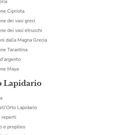
oria
one Cipriota
ne dei vasi greci
ne dei vasi etruschi
oni dalla Magna Grecia
one Tarantina
d’argento
one Maya
o Lapidario
ia
ell’Orto Lapidario
i reperti
o e propileo