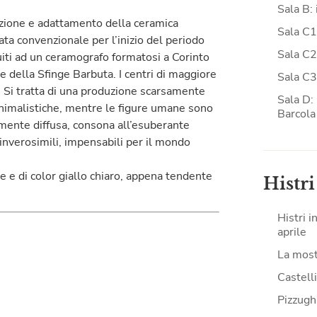
Sala B: 
tazione e adattamento della ceramica
Sala C1
data convenzionale per l’inizio del periodo
Sala C2:
buiti ad un ceramografo formatosi a Corinto
e della Sfinge Barbuta. I centri di maggiore
Sala C3
. Si tratta di una produzione scarsamente
Sala D: 
nimalistiche, mentre le figure umane sono
Barcola
rmente diffusa, consona all’esuberante
inverosimili, impensabili per il mondo
ne e di color giallo chiaro, appena tendente
Histri
Histri i
aprile
La mostr
Castell
Pizzughi