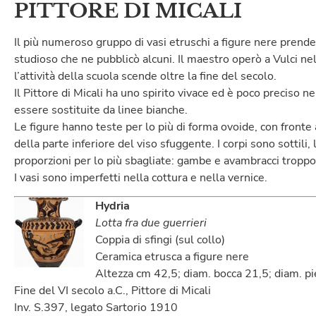
PITTORE DI MICALI
Il più numeroso gruppo di vasi etruschi a figure nere prende
studioso che ne pubblicò alcuni. Il maestro operò a Vulci ne
l’attività della scuola scende oltre la fine del secolo.
Il Pittore di Micali ha uno spirito vivace ed è poco preciso ne
essere sostituite da linee bianche.
Le figure hanno teste per lo più di forma ovoide, con fronte
della parte inferiore del viso sfuggente. I corpi sono sottili,
proporzioni per lo più sbagliate: gambe e avambracci troppo 
I vasi sono imperfetti nella cottura e nella vernice.
Hydria
Lotta fra due guerrieri
Coppia di sfingi (sul collo)
Ceramica etrusca a figure nere
Altezza cm 42,5; diam. bocca 21,5; diam. p
Fine del VI secolo a.C., Pittore di Micali
Inv. S.397, legato Sartorio 1910