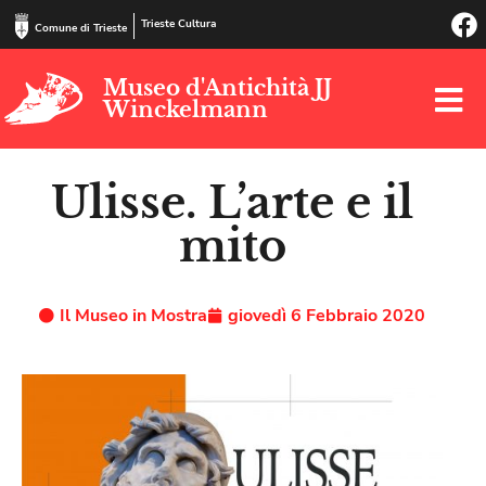
Trieste Cultura
Comune di Trieste
Museo d'Antichità JJ
Winckelmann
Ulisse. L’arte e il
mito
Il Museo in Mostra
giovedì 6 Febbraio 2020