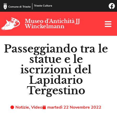
Trieste Cultura
Comune di Trieste
Museo d'Antichità JJ
Winckelmann
Passeggiando tra le
statue e le
iscrizioni del
Lapidario
Tergestino
Notizie
,
Video
martedì 22 Novembre 2022