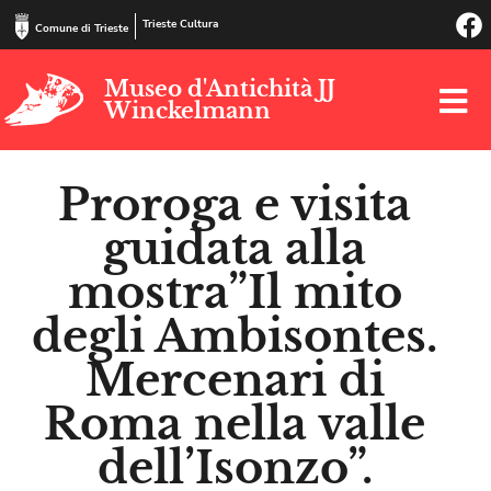
Trieste Cultura
Comune di Trieste
Museo d'Antichità JJ
Winckelmann
Proroga e visita
guidata alla
mostra”Il mito
degli Ambisontes.
Mercenari di
Roma nella valle
dell’Isonzo”.