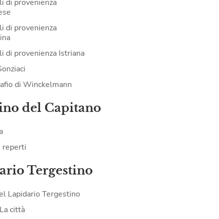
li di provenienza
ese
li di provenienza
ina
i di provenienza Istriana
Sonziaci
tafio di Winckelmann
ino del Capitano
a
i reperti
ario Tergestino
del Lapidario Tergestino
La città