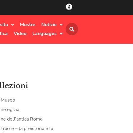
sita
Mostre
Notizie
tica
Video
Languages
llezioni
il Museo
one egizia
one dell’antica Roma
tracce – la preistoria e la