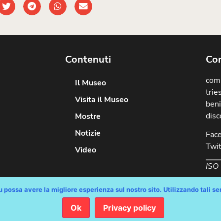
Contenuti
Com
comu
Il Museo
trie
Visita il Museo
beni
disc
Mostre
Notizie
Fac
Twit
Video
ISO
 possa avere la migliore esperienza sul nostro sito. Utilizzando tali serv
Ok
Privacy policy
diritti riservati / Progetto e Sviluppo Media Technologies Srl /
Feedback
/
Di