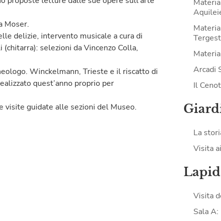
nno proposte letture dalle sue opere sull’arte
Materia
Aquilei
na Moser.
Materia
lle delizie, intervento musicale a cura di
Tergest
(chitarra): selezioni da Vincenzo Colla,
Material
Arcadi 
eologo. Winckelmann, Trieste e il riscatto di
 realizzato quest’anno proprio per
Il Ceno
Giard
e visite guidate alle sezioni del Museo.
La stori
Visita a
Lapid
Visita 
Sala A: 