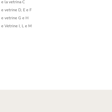
 e la vetrina C
 e vetrine D, E e F
 e vetrine G e H
 e Vetrine I, L e M