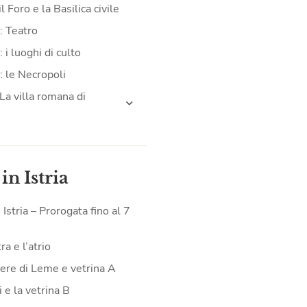
il Foro e la Basilica civile
: Teatro
 i luoghi di culto
: le Necropoli
La villa romana di
 in Istria
n Istria – Prorogata fino al 7
a e l’atrio
iere di Leme e vetrina A
 e la vetrina B