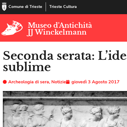
Comune di Trieste
Trieste Cultura
Museo d'Antichità
JJ Winckelmann
Seconda serata: L’ide
sublime
Archeologia di sera
,
Notizie
giovedì 3 Agosto 2017