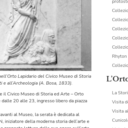
protost
Collezi
Collezio
Collezio
Collezi
Collezi
Rhyton 
Collezi
ll’Orto Lapidario del Civico Museo di Storia
L’Ort
rti e all’Archeologia (A. Bosa, 1833).
La Stor
 il Civico Museo di Storia ed Arte – Orto
 dalle 20 alle 23, ingresso libero da piazza
Visita d
Visita a
avanti al Museo, la serata è dedicata al
Cunicol
ziatore della moderna storia dell’arte e