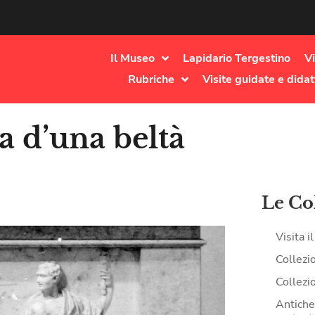
Il Museo
Lapidario Tergestino
Vi
Rubriche
Visite guidate e didat
a d’una beltà
Le Co
Visita 
Collezi
Collezi
Antiche 