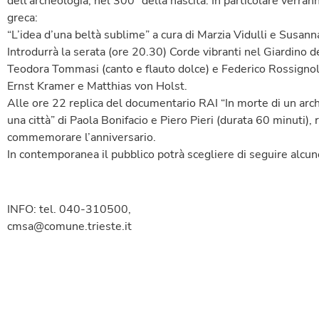
dell’archeologia, nel 300° della nascita. In particolare verra
greca:
“L’idea d’una beltà sublime” a cura di Marzia Vidulli e Susan
Introdurrà la serata (ore 20.30) Corde vibranti nel Giardino de
Teodora Tommasi (canto e flauto dolce) e Federico Rossignoli 
Ernst Kramer e Matthias von Holst.
Alle ore 22 replica del documentario RAI “In morte di un arch
una città” di Paola Bonifacio e Piero Pieri (durata 60 minuti),
commemorare l’anniversario.
In contemporanea il pubblico potrà scegliere di seguire alcun
INFO: tel. 040-310500,
cmsa@comune.trieste.it