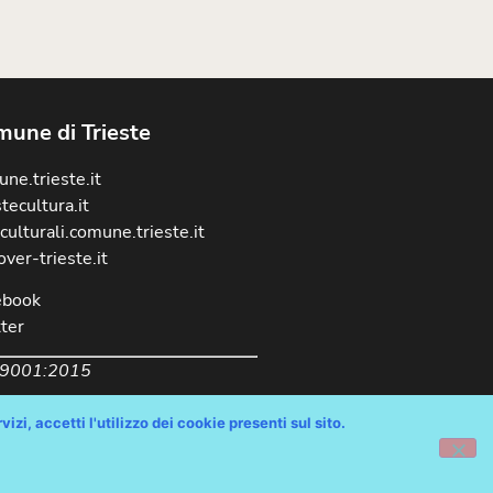
une di Trieste
ne.trieste.it
stecultura.it
culturali.comune.trieste.it
over-trieste.it
ebook
ter
 9001:2015
izi, accetti l'utilizzo dei cookie presenti sul sito.
chiarazione Accessibilità AGID