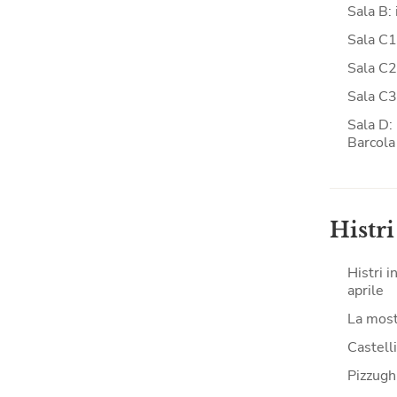
Sala B: 
Sala C1
Sala C2:
Sala C3
Sala D: 
Barcola
Histri
Histri i
aprile
La mostr
Castell
Pizzughi