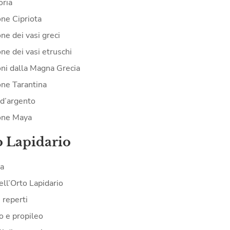
oria
one Cipriota
ne dei vasi greci
ne dei vasi etruschi
oni dalla Magna Grecia
one Tarantina
d’argento
one Maya
o Lapidario
ia
ell’Orto Lapidario
i reperti
o e propileo