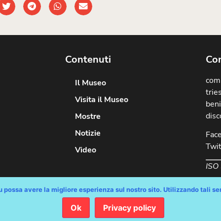
Contenuti
Com
comu
Il Museo
trie
Visita il Museo
beni
disc
Mostre
Notizie
Fac
Twit
Video
ISO
 possa avere la migliore esperienza sul nostro sito. Utilizzando tali serv
Ok
Privacy policy
diritti riservati / Progetto e Sviluppo Media Technologies Srl /
Feedback
/
Di