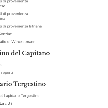
li di provenienza
ese
li di provenienza
ina
i di provenienza Istriana
Sonziaci
tafio di Winckelmann
ino del Capitano
a
i reperti
ario Tergestino
del Lapidario Tergestino
La città