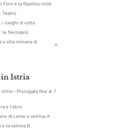
il Foro e la Basilica civile
: Teatro
 i luoghi di culto
: le Necropoli
La villa romana di
 in Istria
n Istria – Prorogata fino al 7
a e l’atrio
iere di Leme e vetrina A
 e la vetrina B