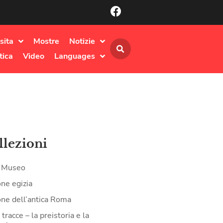
sita
Mostre
Notizie
tica
Video
Languages
llezioni
il Museo
one egizia
one dell’antica Roma
tracce – la preistoria e la