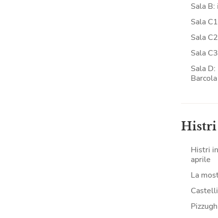
Sala B: 
Sala C1
Sala C2:
Sala C3
Sala D: 
Barcola
Histri
Histri i
aprile
La mostr
Castell
Pizzughi