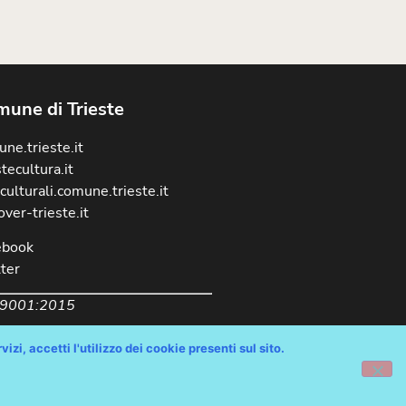
une di Trieste
ne.trieste.it
stecultura.it
culturali.comune.trieste.it
over-trieste.it
ebook
ter
 9001:2015
izi, accetti l'utilizzo dei cookie presenti sul sito.
chiarazione Accessibilità AGID