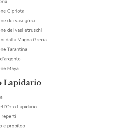
oria
one Cipriota
ne dei vasi greci
ne dei vasi etruschi
oni dalla Magna Grecia
one Tarantina
d’argento
one Maya
o Lapidario
ia
ell’Orto Lapidario
i reperti
o e propileo