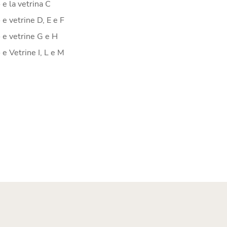
 e la vetrina C
 e vetrine D, E e F
 e vetrine G e H
 e Vetrine I, L e M