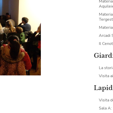
Materia
Aquilei
Materia
Tergest
Material
Arcadi 
Il Ceno
Giard
La stori
Visita a
Lapid
Visita 
Sala A: 