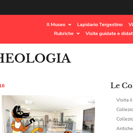
Il Museo
Lapidario Tergestino
Vi
Rubriche
Visite guidate e didat
CHEOLOGIA
Le Co
16
Visita 
Collezi
Collezi
Antiche 