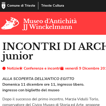
Comune di Trieste
Trieste Cultura
Museo d'Antichità
JJ Winckelmann
INCONTRI DI AR
junior
Notizie
Conferenze e incontri
venerdì 9 Dicembre 20
ALLA SCOPERTA DELL’ANTICO EGITTO
Domenica 11 dicembre ore 11, ingresso libero.
ingresso con biglietto del museo
Dopo il successo del primo incontro, Marzia Vidulli Torlo,
conservatore del Civico Museo di Storia ed Arte, propone