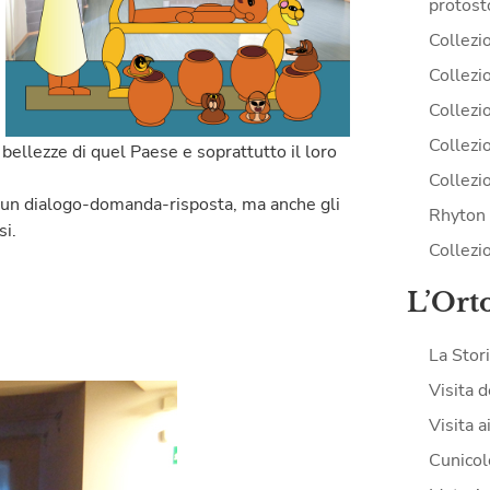
protost
Collezi
Collezio
Collezio
Collezi
bellezze di quel Paese e soprattutto il loro
Collezi
 in un dialogo-domanda-risposta, ma anche gli
Rhyton 
si.
Collezi
L’Ort
La Stor
Visita d
Visita a
Cunicol