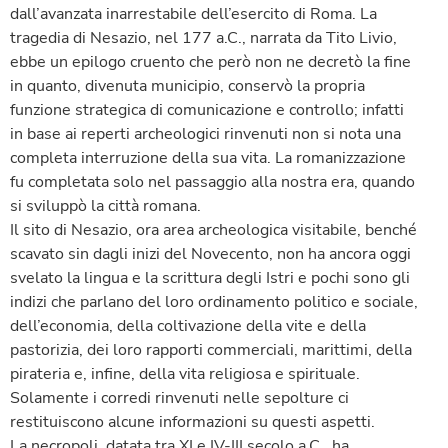
dall’avanzata inarrestabile dell’esercito di Roma. La
tragedia di Nesazio, nel 177 a.C., narrata da Tito Livio,
ebbe un epilogo cruento che però non ne decretò la fine
in quanto, divenuta municipio, conservò la propria
funzione strategica di comunicazione e controllo; infatti
in base ai reperti archeologici rinvenuti non si nota una
completa interruzione della sua vita. La romanizzazione
fu completata solo nel passaggio alla nostra era, quando
si sviluppò la città romana.
Il sito di Nesazio, ora area archeologica visitabile, benché
scavato sin dagli inizi del Novecento, non ha ancora oggi
svelato la lingua e la scrittura degli Istri e pochi sono gli
indizi che parlano del loro ordinamento politico e sociale,
dell’economia, della coltivazione della vite e della
pastorizia, dei loro rapporti commerciali, marittimi, della
pirateria e, infine, della vita religiosa e spirituale.
Solamente i corredi rinvenuti nelle sepolture ci
restituiscono alcune informazioni su questi aspetti.
La necropoli, datata tra XI e IV-III secolo a.C., ha