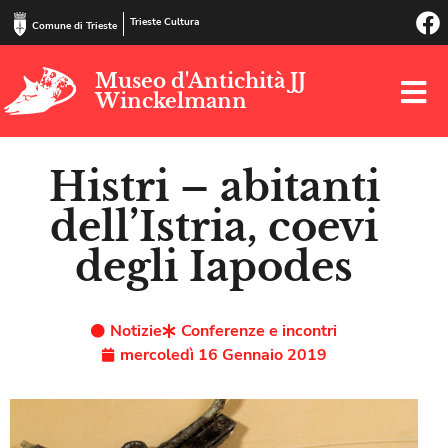
Trieste Cultura
Comune di Trieste
Museo d'Antichità JJ
Winckelmann
Histri – abitanti
dell’Istria, coevi
degli Iapodes
Notizie
Conferenze e incontri
mercoledì 16 Gennaio 2019