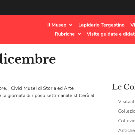
Il Museo
Lapidario Tergestino
Vi
Rubriche
Visite guidate e didat
 dicembre
Le Co
re, i Civici Musei di Storia ed Arte
la giornata di riposo settimanale slitterà al
Visita 
Collezi
Collezi
Antiche 