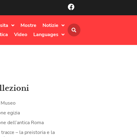
sita
Mostre
Notizie
tica
Video
Languages
llezioni
il Museo
one egizia
one dell’antica Roma
tracce – la preistoria e la