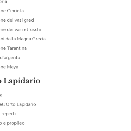
oria
one Cipriota
ne dei vasi greci
ne dei vasi etruschi
oni dalla Magna Grecia
one Tarantina
d’argento
one Maya
o Lapidario
ia
ell’Orto Lapidario
i reperti
o e propileo