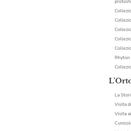
protost
Collezi
Collezio
Collezio
Collezi
Collezi
Rhyton 
Collezi
L’Ort
La Stor
Visita d
Visita a
Cunicol