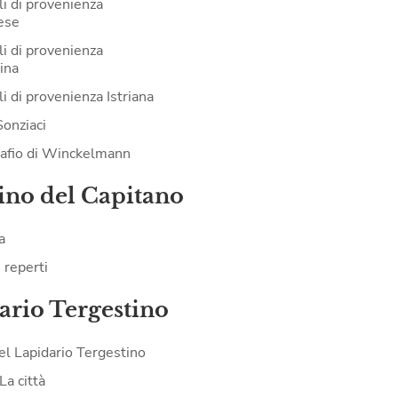
li di provenienza
ese
li di provenienza
ina
i di provenienza Istriana
Sonziaci
tafio di Winckelmann
ino del Capitano
a
i reperti
ario Tergestino
del Lapidario Tergestino
La città