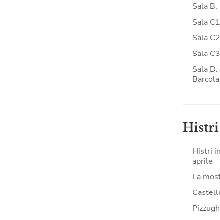
Sala B: 
Sala C1
Sala C2:
Sala C3
Sala D: 
Barcola
Histri
Histri i
aprile
La mostr
Castell
Pizzughi