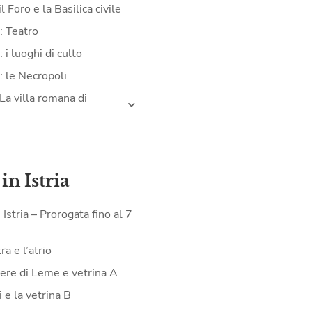
il Foro e la Basilica civile
: Teatro
 i luoghi di culto
: le Necropoli
La villa romana di
 in Istria
n Istria – Prorogata fino al 7
a e l’atrio
iere di Leme e vetrina A
 e la vetrina B