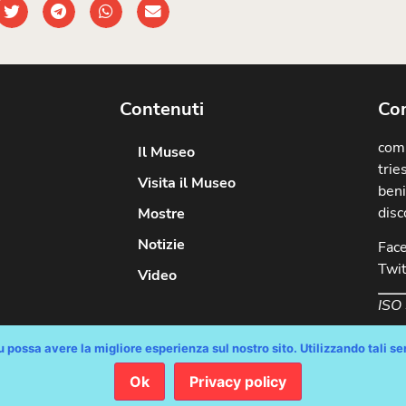
Contenuti
Com
comu
Il Museo
trie
Visita il Museo
beni
disc
Mostre
Notizie
Fac
Twit
Video
ISO
 possa avere la migliore esperienza sul nostro sito. Utilizzando tali serv
Ok
Privacy policy
diritti riservati / Progetto e Sviluppo Media Technologies Srl /
Feedback
/
Di