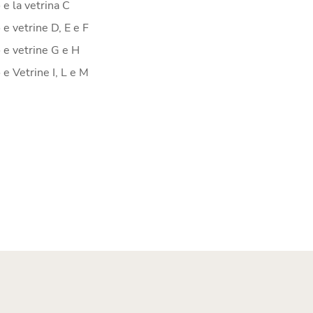
 e la vetrina C
 e vetrine D, E e F
 e vetrine G e H
 e Vetrine I, L e M