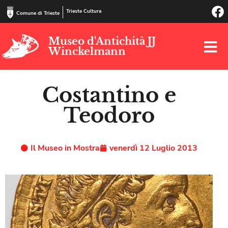
Trieste Cultura
Comune di Trieste
Museo d'Antichità JJ
Winckelmann
Costantino e
Teodoro
Il Museo in Mostra
venerdì 12 Luglio 2013