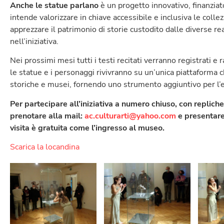
Anche le statue parlano
è un progetto innovativo, finanziat
intende valorizzare in chiave accessibile e inclusiva le colle
apprezzare il patrimonio di storie custodito dalle diverse re
nell’iniziativa.
Nei prossimi mesi tutti i testi recitati verranno registrati e 
le statue e i personaggi rivivranno su un’unica piattaforma ch
storiche e musei, fornendo uno strumento aggiuntivo per l’es
Per partecipare all’iniziativa a numero chiuso, con repliche
prenotare alla mail:
ac.culturarti@yahoo.com
e presentare
visita è gratuita come l’ingresso al museo.
Scarica la locandina