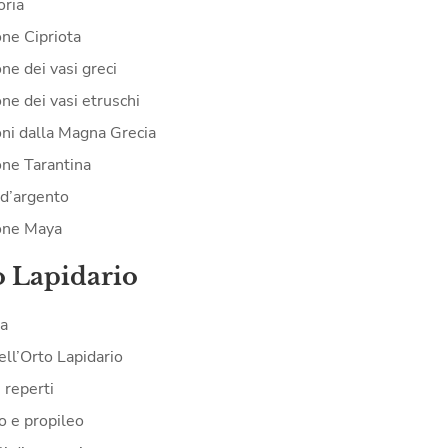
oria
one Cipriota
ne dei vasi greci
ne dei vasi etruschi
oni dalla Magna Grecia
one Tarantina
d’argento
one Maya
o Lapidario
ia
ell’Orto Lapidario
i reperti
o e propileo