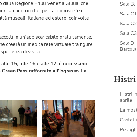
o dalla Regione Friuli Venezia Giulia, che
Sala B: 
zioni archeologiche, per far conoscere e
Sala C1
altà museali, italiane ed estere, coinvolte
Sala C2:
Sala C3
raccolti in un’app scaricabile gratuitamente:
Sala D: 
e creerà un’inedita rete virtuale tra figure
Barcola
perienza di visita.
 alle 15, alle 16 e alle 17, è necessario
 Green Pass rafforzato all’ingresso. La
Histri
Histri i
aprile
La mostr
Castell
Pizzughi