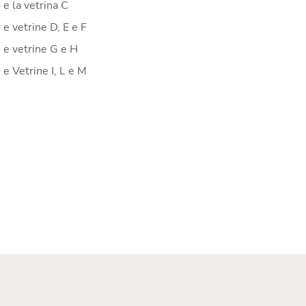
 e la vetrina C
 e vetrine D, E e F
 e vetrine G e H
 e Vetrine I, L e M