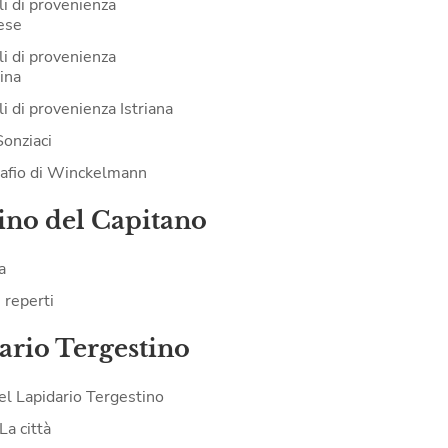
li di provenienza
ese
li di provenienza
ina
i di provenienza Istriana
Sonziaci
tafio di Winckelmann
ino del Capitano
a
i reperti
ario Tergestino
del Lapidario Tergestino
La città