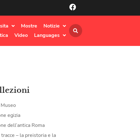
sita
Mostre
Notizie
tica
Video
Languages
llezioni
il Museo
one egizia
one dell’antica Roma
tracce – la preistoria e la