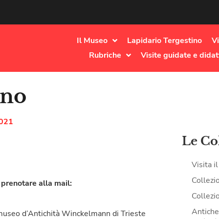
Il Museo
Lapidario Tergestino
Vi
Rubriche
Visite guidate e didat
ano
2021
Le Co
Visita 
Collezi
prenotare alla mail:
Collezi
Antiche 
museo d’Antichità Winckelmann di Trieste