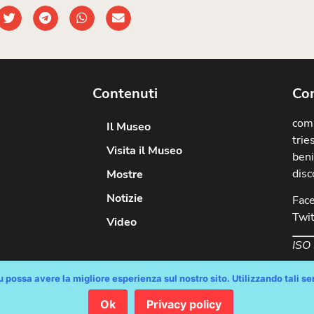
Contenuti
Com
comu
Il Museo
trie
Visita il Museo
beni
disc
Mostre
Notizie
Fac
Twit
Video
ISO
 possa avere la migliore esperienza sul nostro sito. Utilizzando tali serv
Ok
Privacy policy
diritti riservati / Progetto e Sviluppo Media Technologies Srl /
Feedback
/
Di