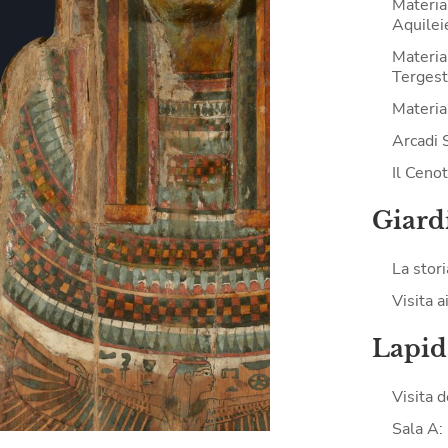
Materia
Aquilei
Materia
Tergest
Material
Arcadi 
Il Ceno
Giard
La stori
Visita a
Lapid
Visita 
Sala A: 