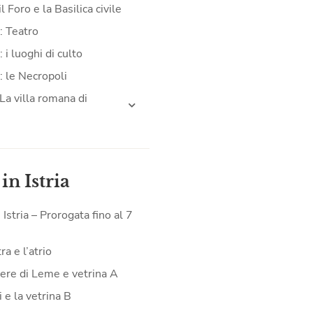
il Foro e la Basilica civile
: Teatro
 i luoghi di culto
: le Necropoli
La villa romana di
 in Istria
n Istria – Prorogata fino al 7
a e l’atrio
iere di Leme e vetrina A
 e la vetrina B