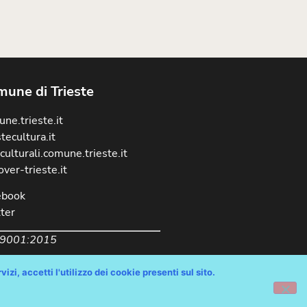
une di Trieste
ne.trieste.it
stecultura.it
culturali.comune.trieste.it
over-trieste.it
ebook
ter
 9001:2015
izi, accetti l'utilizzo dei cookie presenti sul sito.
chiarazione Accessibilità AGID