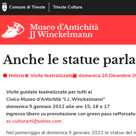
Comune di Trieste
Trieste Cultura
Museo d'Antichità
JJ Winckelmann
Anche le statue parl
Notizie
Visite teatralizzate
domenica 26 Dicembre 
Visite guidate teatralizzate per tutti al
Civico Museo d’Antichità “J.J. Winckelmann”
domenica 9 gennaio 2022 alle ore 15, 16 e 17
ingresso libero su prenotazione con green pass rafforzato 
ac.culturarti@yahoo.com
Nel pomeriggio di domenica 9 gennaio 2022 le statue del 