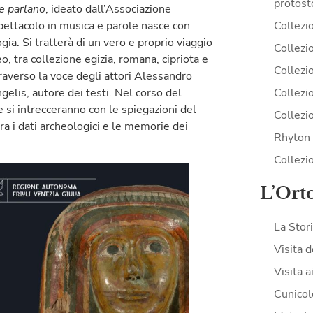
protost
e parlano
, ideato dall’Associazione
Collezi
pettacolo in musica e parole nasce con
gia. Si tratterà di un vero e proprio viaggio
Collezio
, tra collezione egizia, romana, cipriota e
Collezio
traverso la voce degli attori Alessandro
Collezi
lis, autore dei testi. Nel corso del
 si intrecceranno con le spiegazioni del
Collezi
ra i dati archeologici e le memorie dei
Rhyton 
Collezi
L’Ort
La Stor
Visita d
Visita a
Cunicol