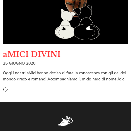
aMICI DIVINI
25 GIUGNO 2020
Oggi i nostri aMici hanno deciso di fare la conoscenza con gli dei del
mondo greco e romano! Accompagniamo il micio nero di nome Jojo