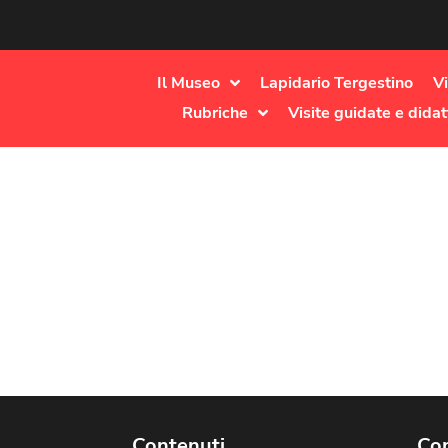
Il Museo
Lapidario Tergestino
Vi
Rubriche
Visite guidate e didat
Contenuti
Com