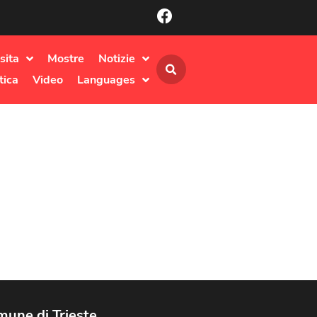
sita
Mostre
Notizie
tica
Video
Languages
une di Trieste