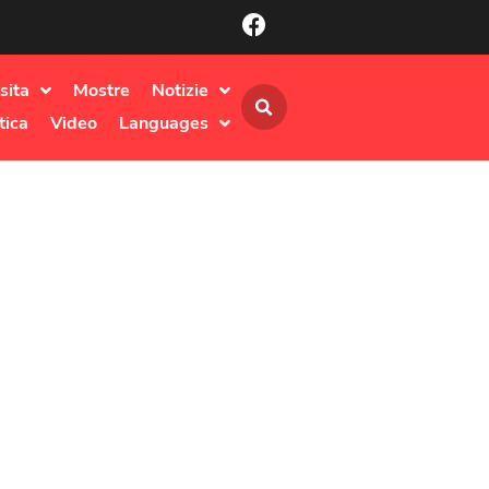
sita
Mostre
Notizie
tica
Video
Languages