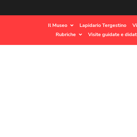
Il Museo
Lapidario Tergestino
Vi
Rubriche
Visite guidate e didat