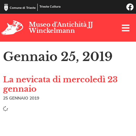
Trieste Cultura
Comune di Trieste
Museo d'Antichità JJ
Winckelmann
Gennaio 25, 2019
La nevicata di mercoledì 23
gennaio
25 GENNAIO 2019