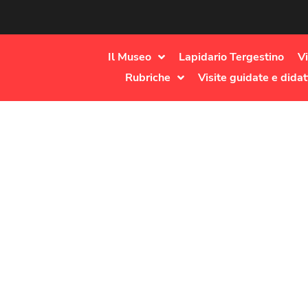
Il Museo
Lapidario Tergestino
Vi
Rubriche
Visite guidate e didat