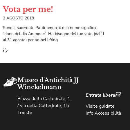
Vota per me!
2 AGOSTO 2018
Sono il sacerdote Pa-di-amon, il mio nome significa:
“dono del dio Ammone”. Ho bisogno del tuo voto (dall’1
al 31 agosto) per un bel lifting
Museo d'Antichità JJ
Winckelmann
Entrata libera
Piazza della Cattedrale, 1
/ via della Cattedrale, 15
Visite guidate
Trieste
Info Accessibilità