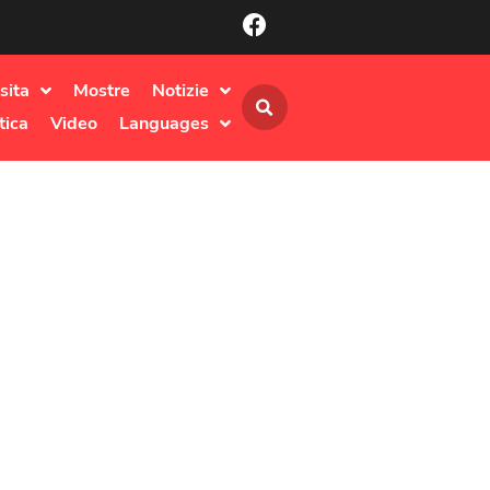
sita
Mostre
Notizie
tica
Video
Languages