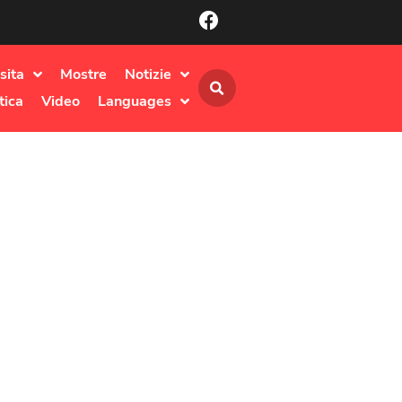
sita
Mostre
Notizie
tica
Video
Languages