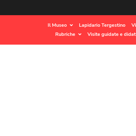
Il Museo
Lapidario Tergestino
Vi
Rubriche
Visite guidate e didat