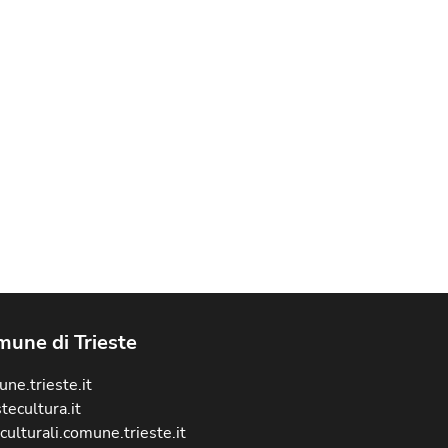
une di Trieste
ne.trieste.it
stecultura.it
culturali.comune.trieste.it