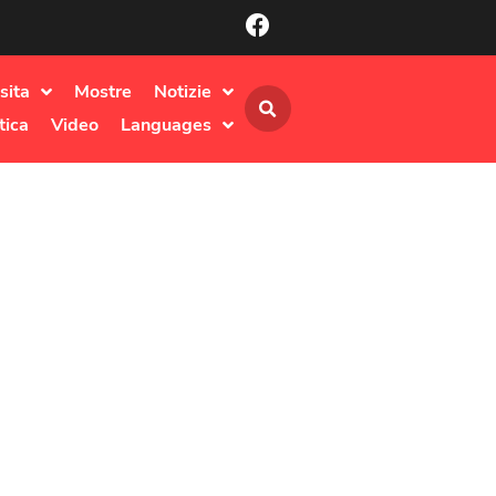
sita
Mostre
Notizie
tica
Video
Languages