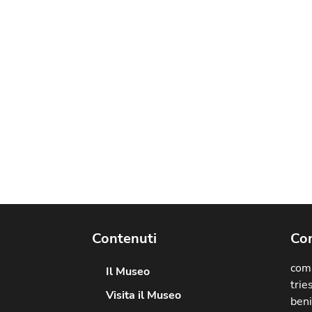
Contenuti
Com
comu
Il Museo
trie
Visita il Museo
beni