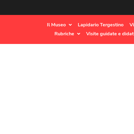
Il Museo
Lapidario Tergestino
Vi
Rubriche
Visite guidate e didat